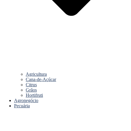
Agricultura
Cana-de-Açúcar
Citrus
Grãos
Hortifruti
Agronegócio
Pecuária