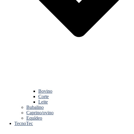
Bovino
Corte
Leite
Bubalino
Caprino/ovino
Equídeo
TecnoTec