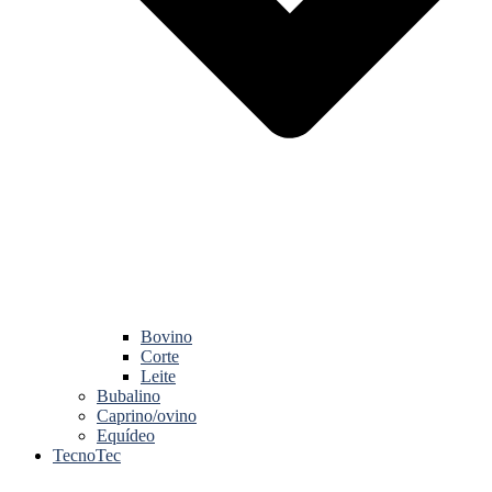
Bovino
Corte
Leite
Bubalino
Caprino/ovino
Equídeo
TecnoTec