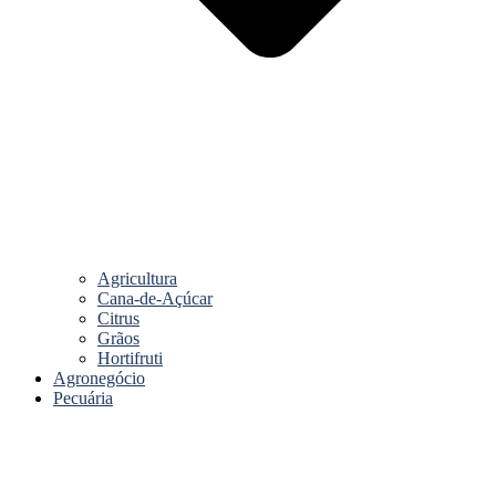
Agricultura
Cana-de-Açúcar
Citrus
Grãos
Hortifruti
Agronegócio
Pecuária