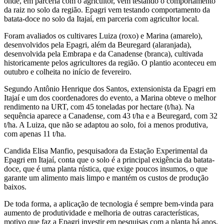
onde, em parceria com o agricultor, vem testando o comportamento
da raiz no solo da região. Epagri vem testando comportamento da
batata-doce no solo da Itajaí, em parceria com agricultor local.
Foram avaliados os cultivares Luiza (roxo) e Marina (amarelo),
desenvolvidos pela Epagri, além da Beuregard (alaranjada),
desenvolvida pela Embrapa e da Canadense (branca), cultivada
historicamente pelos agricultores da região. O plantio aconteceu em
outubro e colheita no início de fevereiro.
Segundo Antônio Henrique dos Santos, extensionista da Epagri em
Itajaí e um dos coordenadores do evento, a Marina obteve o melhor
rendimento na URT, com 45 toneladas por hectare (t/ha). Na
sequência aparece a Canadense, com 43 t/ha e a Beuregard, com 32
t/ha. A Luiza, que não se adaptou ao solo, foi a menos produtiva,
com apenas 11 t/ha.
Candida Elisa Manfio, pesquisadora da Estação Experimental da
Epagri em Itajaí, conta que o solo é a principal exigência da batata-
doce, que é uma planta rústica, que exige poucos insumos, o que
garante um alimento mais limpo e mantém os custos de produção
baixos.
De toda forma, a aplicação de tecnologia é sempre bem-vinda para
aumento de produtividade e melhoria de outras características,
motivo que faz a Epagri investir em pesquisas com a planta há anos,