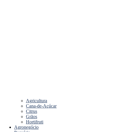
Agricultura
Cana-de-Açúcar
Citrus
Grãos
Hortifruti
Agronegócio