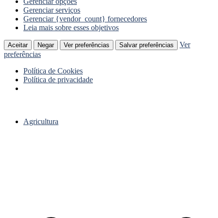
Gerenciar opções
Gerenciar serviços
Gerenciar {vendor_count} fornecedores
Leia mais sobre esses objetivos
Ver
Aceitar
Negar
Ver preferências
Salvar preferências
preferências
Política de Cookies
Política de privacidade
Ir
para
Agricultura
o
conteúdo