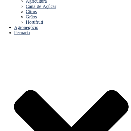
Agricultura
Cana-de-Açúcar
Citrus
Grãos
Hortifruti
Agronegócio
Pecuária