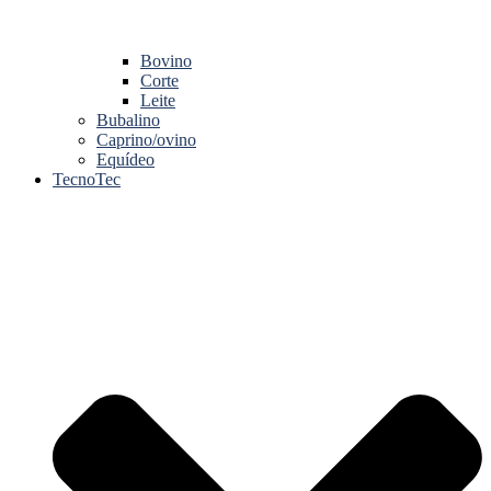
Bovino
Corte
Leite
Bubalino
Caprino/ovino
Equídeo
TecnoTec