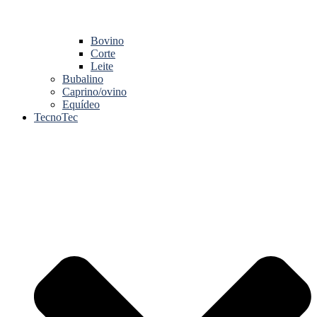
Bovino
Corte
Leite
Bubalino
Caprino/ovino
Equídeo
TecnoTec