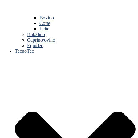
Bovino
Corte
Leite
Bubalino
Caprino/ovino
Equídeo
TecnoTec