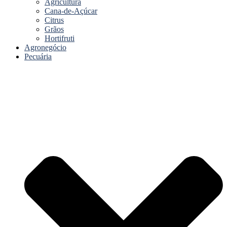
Agricultura
Cana-de-Açúcar
Citrus
Grãos
Hortifruti
Agronegócio
Pecuária