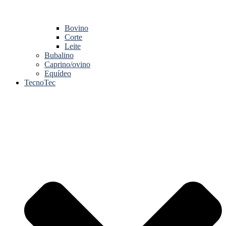
Bovino
Corte
Leite
Bubalino
Caprino/ovino
Equídeo
TecnoTec