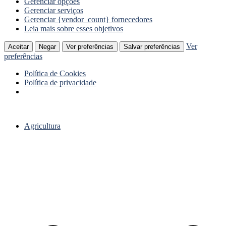
Gerenciar opções
Gerenciar serviços
Gerenciar {vendor_count} fornecedores
Leia mais sobre esses objetivos
Ver
Aceitar
Negar
Ver preferências
Salvar preferências
preferências
Política de Cookies
Política de privacidade
Ir
para
Agricultura
o
conteúdo