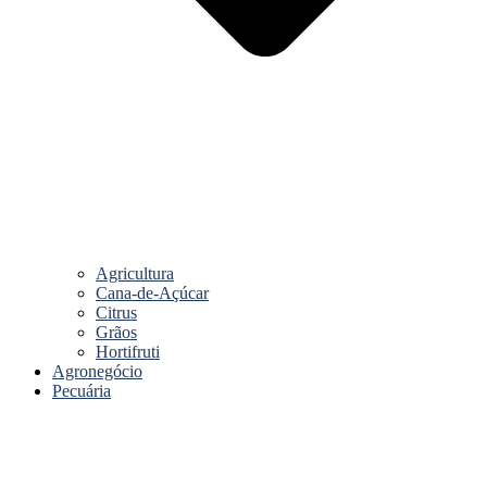
Agricultura
Cana-de-Açúcar
Citrus
Grãos
Hortifruti
Agronegócio
Pecuária