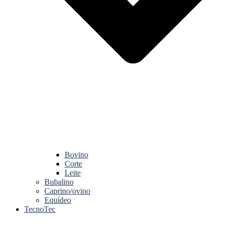
Bovino
Corte
Leite
Bubalino
Caprino/ovino
Equídeo
TecnoTec