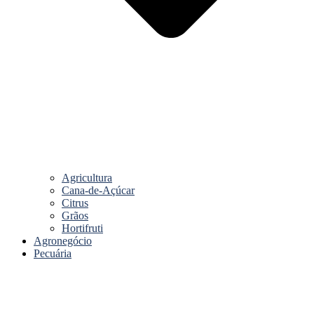
Agricultura
Cana-de-Açúcar
Citrus
Grãos
Hortifruti
Agronegócio
Pecuária