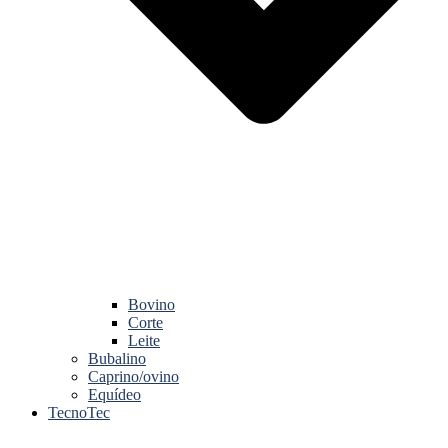
Bovino
Corte
Leite
Bubalino
Caprino/ovino
Equídeo
TecnoTec