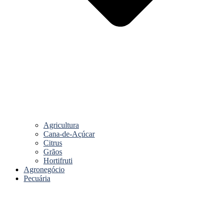
Agricultura
Cana-de-Açúcar
Citrus
Grãos
Hortifruti
Agronegócio
Pecuária