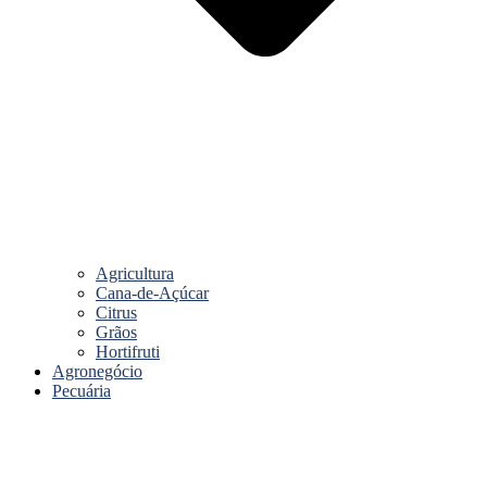
Agricultura
Cana-de-Açúcar
Citrus
Grãos
Hortifruti
Agronegócio
Pecuária