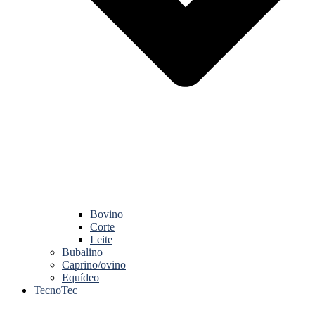
Bovino
Corte
Leite
Bubalino
Caprino/ovino
Equídeo
TecnoTec