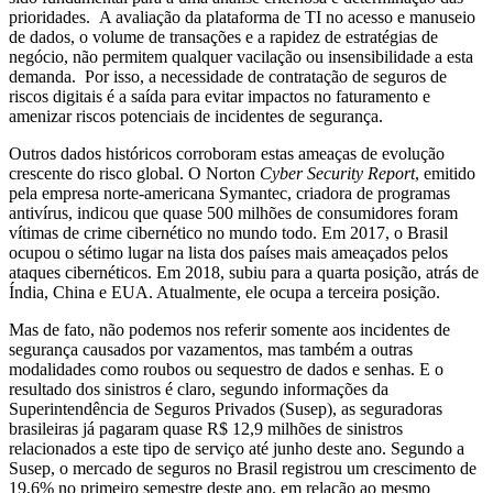
prioridades. A avaliação da plataforma de TI no acesso e manuseio
de dados, o volume de transações e a rapidez de estratégias de
negócio, não permitem qualquer vacilação ou insensibilidade a esta
demanda. Por isso, a necessidade de contratação de seguros de
riscos digitais é a saída para evitar impactos no faturamento e
amenizar riscos potenciais de incidentes de segurança.
Outros dados históricos corroboram estas ameaças de evolução
crescente do risco global. O Norton
Cyber Security Report
, emitido
pela empresa norte-americana Symantec, criadora de programas
antivírus, indicou que quase 500 milhões de consumidores foram
vítimas de crime cibernético no mundo todo. Em 2017, o Brasil
ocupou o sétimo lugar na lista dos países mais ameaçados pelos
ataques cibernéticos. Em 2018, subiu para a quarta posição, atrás de
Índia, China e EUA. Atualmente, ele ocupa a terceira posição.
Mas de fato, não podemos nos referir somente aos incidentes de
segurança causados por vazamentos, mas também a outras
modalidades como roubos ou sequestro de dados e senhas. E o
resultado dos sinistros é claro, segundo informações da
Superintendência de Seguros Privados (Susep), as seguradoras
brasileiras já pagaram quase R$ 12,9 milhões de sinistros
relacionados a este tipo de serviço até junho deste ano. Segundo a
Susep, o mercado de seguros no Brasil registrou um crescimento de
19,6% no primeiro semestre deste ano, em relação ao mesmo