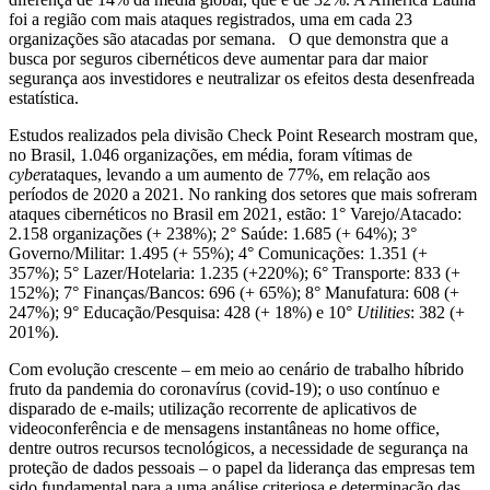
foi a região com mais ataques registrados, uma em cada 23
organizações são atacadas por semana. O que demonstra que a
busca por seguros cibernéticos deve aumentar para dar maior
segurança aos investidores e neutralizar os efeitos desta desenfreada
estatística.
Estudos realizados pela divisão Check Point Research mostram que,
no Brasil, 1.046 organizações, em média, foram vítimas de
cybe
rataques, levando a um aumento de 77%, em relação aos
períodos de 2020 a 2021. No ranking dos setores que mais sofreram
ataques cibernéticos no Brasil em 2021, estão: 1° Varejo/Atacado:
2.158 organizações (+ 238%); 2° Saúde: 1.685 (+ 64%); 3°
Governo/Militar: 1.495 (+ 55%); 4° Comunicações: 1.351 (+
357%); 5° Lazer/Hotelaria: 1.235 (+220%); 6° Transporte: 833 (+
152%); 7° Finanças/Bancos: 696 (+ 65%); 8° Manufatura: 608 (+
247%); 9° Educação/Pesquisa: 428 (+ 18%) e 10°
Utilities
: 382 (+
201%).
Com evolução crescente – em meio ao cenário de trabalho híbrido
fruto da pandemia do coronavírus (covid-19); o uso contínuo e
disparado de e-mails; utilização recorrente de aplicativos de
videoconferência e de mensagens instantâneas no home office,
dentre outros recursos tecnológicos, a necessidade de segurança na
proteção de dados pessoais – o papel da liderança das empresas tem
sido fundamental para a uma análise criteriosa e determinação das