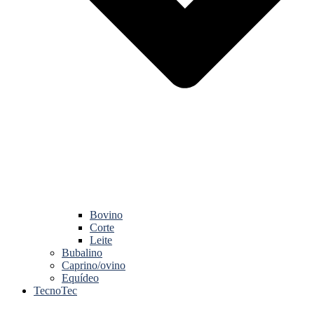
Bovino
Corte
Leite
Bubalino
Caprino/ovino
Equídeo
TecnoTec