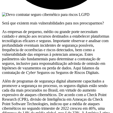
Será que existem reais vulnerabilidades para nos preocuparmos?
As empresas de pequeno, médio ou grande porte necessitam
cuidado e atenção aos recursos destinados a estabelecer plataformas
tecnológicas eficazes e seguras. Importante observar e analisar com
profundidade eventuais incidentes de segurança possíveis,
frequência de ocorrências e riscos detectados, bem como a
vulnerabilidade das empresas à potenciais ameaças. Estes
parâmetros são fundamentais para determinar a contratação de
seguros, inclusive para responsabilização advinda de omissão em
hipóteses de vazamentos ou perda de dados. Aqui falamos da
contratação de
Cyber
Seguros ou Seguros de Riscos Digitais.
Além de programas de segurança digital altamente capacitados a
promover a segurança no processo, os seguros digitais estão sendo
cada dia mais procurados no Brasil, em virtude do aumento
expressivo de ataques cibernéticos. De acordo com a Check Point
Research (CPR), divisão de Inteligência em Ameaças da Check
Point Software Technologies, indicou que a média de ataques
cibernéticos no segundo trimestre de 2022 cresceu em 46%, uma
diferença de 14% da média global, que é de 32%. A América Latina