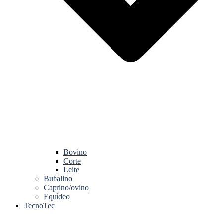
Bovino
Corte
Leite
Bubalino
Caprino/ovino
Equídeo
TecnoTec