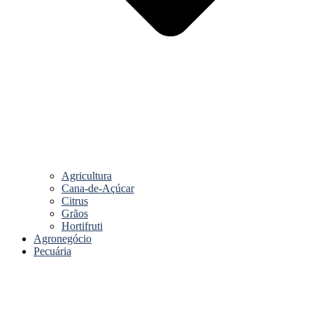
Agricultura
Cana-de-Açúcar
Citrus
Grãos
Hortifruti
Agronegócio
Pecuária