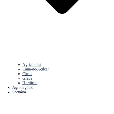
Agricultura
Cana-de-Açúcar
Citrus
Grãos
Hortifruti
Agronegócio
Pecuária