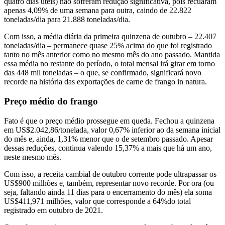
quatro dias úteis) não sofreram redução significativa, pois recuaram
apenas 4,09% de uma semana para outra, caindo de 22.822
toneladas/dia para 21.888 toneladas/dia.
Com isso, a média diária da primeira quinzena de outubro – 22.407
toneladas/dia – permanece quase 25% acima do que foi registrado
tanto no mês anterior como no mesmo mês do ano passado. Mantida
essa média no restante do período, o total mensal irá girar em torno
das 448 mil toneladas – o que, se confirmado, significará novo
recorde na história das exportações de carne de frango in natura.
Preço médio do frango
Fato é que o preço médio prossegue em queda. Fechou a quinzena
em US$2.042,86/tonelada, valor 0,67% inferior ao da semana inicial
do mês e, ainda, 1,31% menor que o de setembro passado. Apesar
dessas reduções, continua valendo 15,37% a mais que há um ano,
neste mesmo mês.
Com isso, a receita cambial de outubro corrente pode ultrapassar os
US$900 milhões e, também, representar novo recorde. Por ora (ou
seja, faltando ainda 11 dias para o encerramento do mês) ela soma
US$411,971 milhões, valor que corresponde a 64%do total
registrado em outubro de 2021.