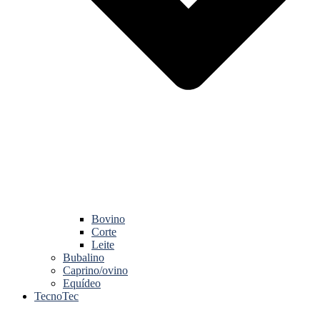
Bovino
Corte
Leite
Bubalino
Caprino/ovino
Equídeo
TecnoTec