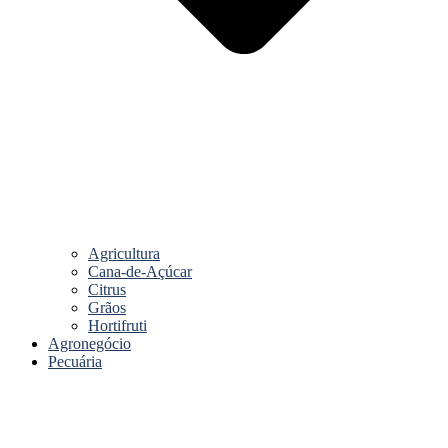
Agricultura
Cana-de-Açúcar
Citrus
Grãos
Hortifruti
Agronegócio
Pecuária