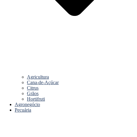
Agricultura
Cana-de-Açúcar
Citrus
Grãos
Hortifruti
Agronegócio
Pecuária