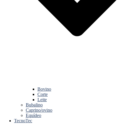
Bovino
Corte
Leite
Bubalino
Caprino/ovino
Equídeo
TecnoTec