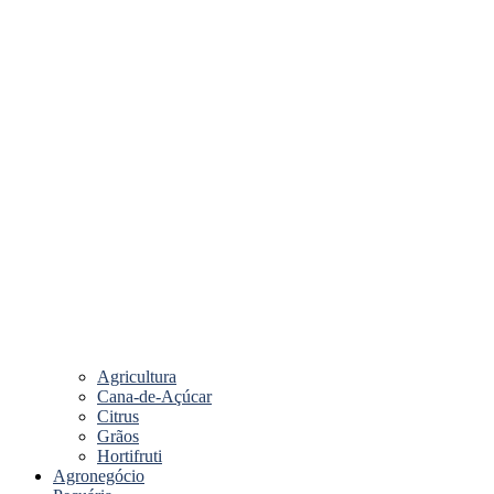
Agricultura
Cana-de-Açúcar
Citrus
Grãos
Hortifruti
Agronegócio