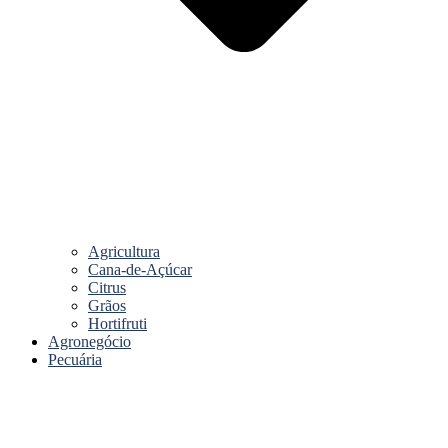
Agricultura
Cana-de-Açúcar
Citrus
Grãos
Hortifruti
Agronegócio
Pecuária