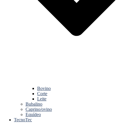
Bovino
Corte
Leite
Bubalino
Caprino/ovino
Equídeo
TecnoTec