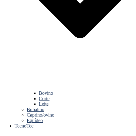
Bovino
Corte
Leite
Bubalino
Caprino/ovino
Equídeo
TecnoTec