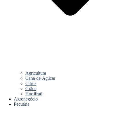
Agricultura
Cana-de-Açúcar
Citrus
Grãos
Hortifruti
Agronegócio
Pecuária