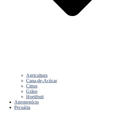
Agricultura
Cana-de-Açúcar
Citrus
Grãos
Hortifruti
Agronegócio
Pecuária