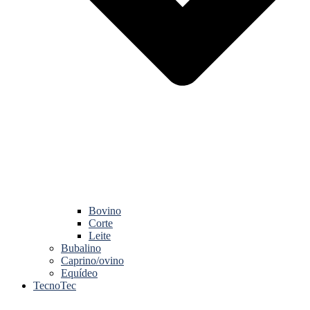
Bovino
Corte
Leite
Bubalino
Caprino/ovino
Equídeo
TecnoTec