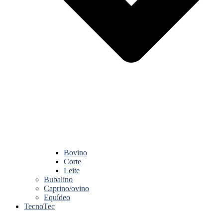
Bovino
Corte
Leite
Bubalino
Caprino/ovino
Equídeo
TecnoTec