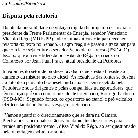
ao
Estadão/Broadcast
.
Disputa pela relatoria
Diante da possibilidade de votação rápida do projeto na Câmara, o
presidente da Frente Parlamentar de Energia, senador Veneziano
Vital do Rêgo (MDB-PB), iniciou uma articulação para receber a
relatoria do texto no Senado. O agro reagiu e passou a trabalhar para
que o relator seja outro: o senador Vanderlan Cardoso (PSD-GO).
Isso porque a frente liderada por Vital do Rêgo foi criada no
Congresso por Jean Paul Prates, atual presidente da Petrobras.
Integrantes do setor de biodiesel avaliam que a estatal resiste ao
aumento da mistura no óleo diesel. As ressalvas das fontes se devem
ao fato de a pauta do biodiesel ainda não ser bem recebida pela
Petrobras e seus dirigentes e pelas companhias transportadoras, que
têm relação próxima com o presidente do Senado, Rodrigo Pacheco
(PSD-MG). Segundo fontes, os opositores ao etanol e pró veículos
elétricos também têm mais espaço no Senado.
“Vamos aguardar o direcionamento que se dará na Câmara.
Precisamos saber quais serão os fundamentos dos setores para
termos um posicionamento”, disse Vital do Rêgo, ao ser questionado
pela reportagem sobre o assunto.