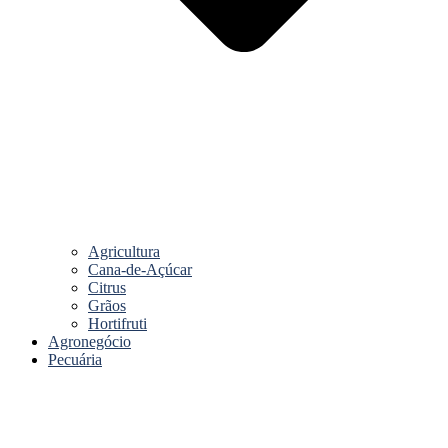
Agricultura
Cana-de-Açúcar
Citrus
Grãos
Hortifruti
Agronegócio
Pecuária