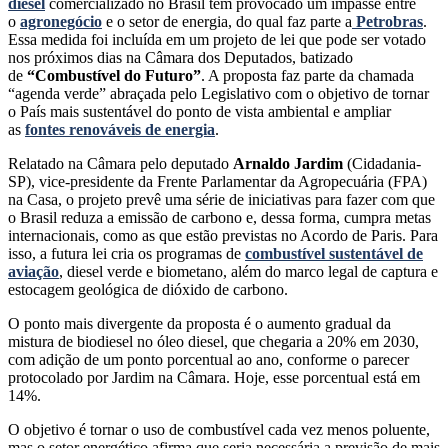
diesel
comercializado no Brasil tem provocado um impasse entre
o
agronegócio
e o setor de energia, do qual faz parte a
Petrobras
.
Essa medida foi incluída em um projeto de lei que pode ser votado
nos próximos dias na Câmara dos Deputados, batizado
de
“Combustível do Futuro”
. A proposta faz parte da chamada
“agenda verde” abraçada pelo Legislativo com o objetivo de tornar
o País mais sustentável do ponto de vista ambiental e ampliar
as
fontes renováveis de energia
.
Relatado na Câmara pelo deputado
Arnaldo Jardim
(Cidadania-
SP), vice-presidente da Frente Parlamentar da Agropecuária (FPA)
na Casa, o projeto prevê uma série de iniciativas para fazer com que
o Brasil reduza a emissão de carbono e, dessa forma, cumpra metas
internacionais, como as que estão previstas no Acordo de Paris. Para
isso, a futura lei cria os programas de
combustível sustentável de
aviação
, diesel verde e biometano, além do marco legal de captura e
estocagem geológica de dióxido de carbono.
O ponto mais divergente da proposta é o aumento gradual da
mistura de biodiesel no óleo diesel, que chegaria a 20% em 2030,
com adição de um ponto porcentual ao ano, conforme o parecer
protocolado por Jardim na Câmara. Hoje, esse porcentual está em
14%.
O objetivo é tornar o uso de combustível cada vez menos poluente,
mas o setor energético afirma que seria necessária a previsão de mais