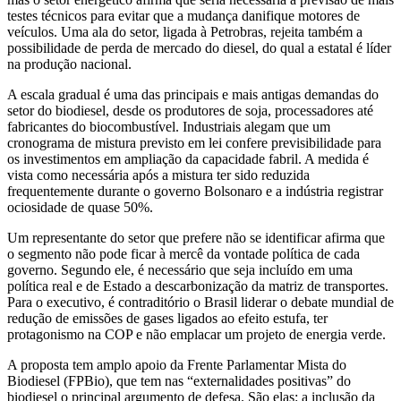
testes técnicos para evitar que a mudança danifique motores de
veículos. Uma ala do setor, ligada à Petrobras, rejeita também a
possibilidade de perda de mercado do diesel, do qual a estatal é líder
na produção nacional.
A escala gradual é uma das principais e mais antigas demandas do
setor do biodiesel, desde os produtores de soja, processadores até
fabricantes do biocombustível. Industriais alegam que um
cronograma de mistura previsto em lei confere previsibilidade para
os investimentos em ampliação da capacidade fabril. A medida é
vista como necessária após a mistura ter sido reduzida
frequentemente durante o governo Bolsonaro e a indústria registrar
ociosidade de quase 50%.
Um representante do setor que prefere não se identificar afirma que
o segmento não pode ficar à mercê da vontade política de cada
governo. Segundo ele, é necessário que seja incluído em uma
política real e de Estado a descarbonização da matriz de transportes.
Para o executivo, é contraditório o Brasil liderar o debate mundial de
redução de emissões de gases ligados ao efeito estufa, ter
protagonismo na COP e não emplacar um projeto de energia verde.
A proposta tem amplo apoio da Frente Parlamentar Mista do
Biodiesel (FPBio), que tem nas “externalidades positivas” do
biodiesel o principal argumento de defesa. São elas: a inclusão da