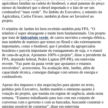
agricultura familiar na cadeia do biodiesel, o atual patamar do preço
menor do biodiesel que o diesel importado e o fato de ser um
combustível “mais verde”. No âmbito do Executivo, o ministro da
Agricultura, Carlos Fávaro, também já disse ser favorável ao
projeto.
O relatório de Jardim foi bem recebido também pela FPA. “O
relatório é super abrangente e muito bem fundamentado. Um projeto
que trata de
hidrogênio verde
, de carros movidos a energia elétrica,
mas também de matrizes que temos no Brasil e são extremamente
importantes, como o biodiesel, que é produto da agropecuária
brasileira e parcela importante do esmagamento de soja, e o etanol
de cana-de-açúcar. Apoiamos 100% o projeto”, disse o presidente da
FPA, deputado federal, Pedro Lupion (PP-PR), em entrevista
recente. “Faz parte da pauta verde que apoiamos e estamos
envolvidos”, acrescentou. Na avaliação dele, Jardim, além de
capacidade técnica, consegue dialogar com setores de energia e
combustíveis.
Apesar dos impasses e das negociações para ajustes no texto,
pedidos pelo Executivo, Jardim mantém o otimismo quanto à
votação do projeto, que tramita em regime de urgência, ainda nesta
semana. “Estamos trabalhando para isso com um conjunto de
conversas com o governo e com as bancadas, buscando construir o
máximo possível de consenso”, disse em entrevista