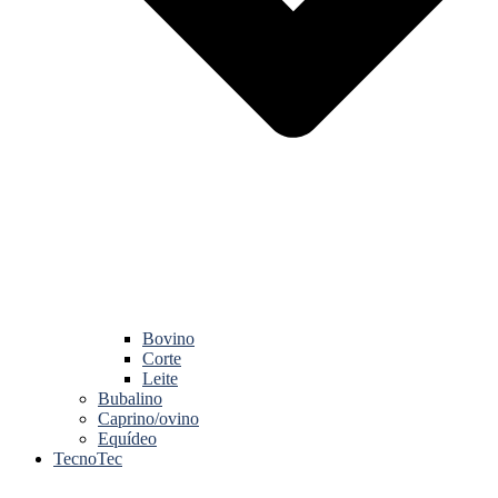
Bovino
Corte
Leite
Bubalino
Caprino/ovino
Equídeo
TecnoTec