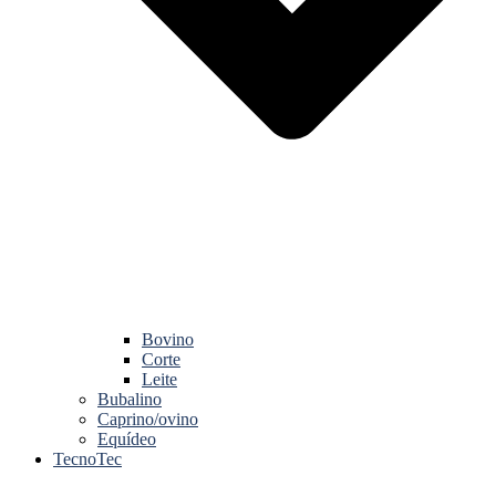
Bovino
Corte
Leite
Bubalino
Caprino/ovino
Equídeo
TecnoTec