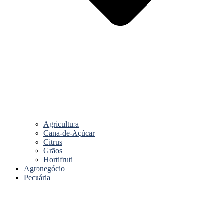
Agricultura
Cana-de-Açúcar
Citrus
Grãos
Hortifruti
Agronegócio
Pecuária