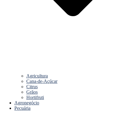
Agricultura
Cana-de-Açúcar
Citrus
Grãos
Hortifruti
Agronegócio
Pecuária