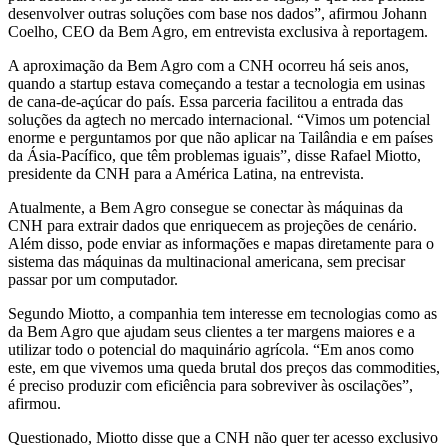
desenvolver outras soluções com base nos dados”, afirmou Johann
Coelho, CEO da Bem Agro, em entrevista exclusiva à reportagem.
A aproximação da Bem Agro com a CNH ocorreu há seis anos,
quando a startup estava começando a testar a tecnologia em usinas
de cana-de-açúcar do país. Essa parceria facilitou a entrada das
soluções da agtech no mercado internacional. “Vimos um potencial
enorme e perguntamos por que não aplicar na Tailândia e em países
da Ásia-Pacífico, que têm problemas iguais”, disse Rafael Miotto,
presidente da CNH para a América Latina, na entrevista.
Atualmente, a Bem Agro consegue se conectar às máquinas da
CNH para extrair dados que enriquecem as projeções de cenário.
Além disso, pode enviar as informações e mapas diretamente para o
sistema das máquinas da multinacional americana, sem precisar
passar por um computador.
Segundo Miotto, a companhia tem interesse em tecnologias como as
da Bem Agro que ajudam seus clientes a ter margens maiores e a
utilizar todo o potencial do maquinário agrícola. “Em anos como
este, em que vivemos uma queda brutal dos preços das commodities,
é preciso produzir com eficiência para sobreviver às oscilações”,
afirmou.
Questionado, Miotto disse que a CNH não quer ter acesso exclusivo