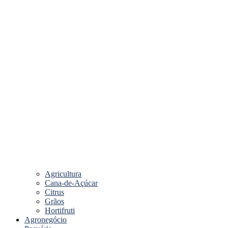
Agricultura
Cana-de-Açúcar
Citrus
Grãos
Hortifruti
Agronegócio