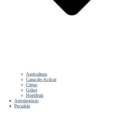
Agricultura
Cana-de-Açúcar
Citrus
Grãos
Hortifruti
Agronegócio
Pecuária