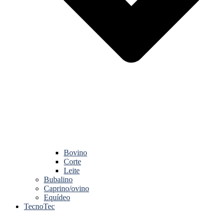
Bovino
Corte
Leite
Bubalino
Caprino/ovino
Equídeo
TecnoTec