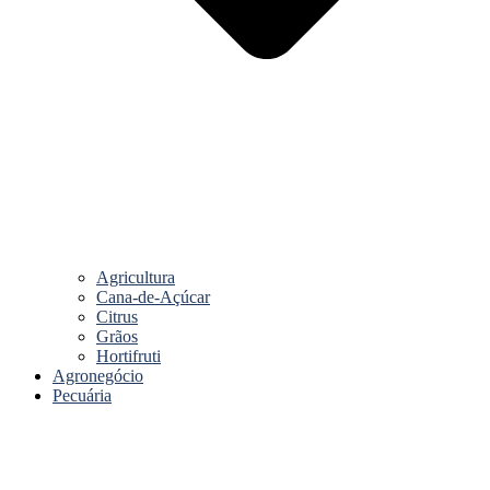
Agricultura
Cana-de-Açúcar
Citrus
Grãos
Hortifruti
Agronegócio
Pecuária