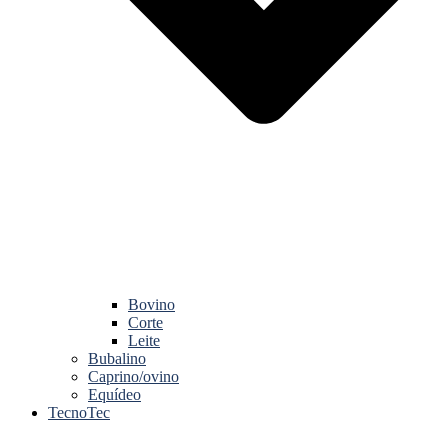
Bovino
Corte
Leite
Bubalino
Caprino/ovino
Equídeo
TecnoTec