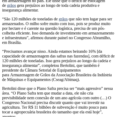
em armazenagem no país. Ele disse que o déficit de estocagem
de
grãos
gera prejuízos ao longo de toda cadeia produtiva e
insegurança alimentar.
“São 120 milhões de toneladas de
grãos
que não tem lugar para ser
armazenados. O milho sofre muito com isso, pois se produz muito
por hectare e é carente na questão logística, precisa de um pós-
colheita eficiente. Isso demanda de investimento em armazenamento
e infraestrutura”, afirmou durante painel no Congresso Abramilho,
em Brasília.
“Precisamos avançar nisso. Ainda estamos beirando 16% [da
capacidade de armazenagem das safras nas fazendas], com déficit de
120 milhões de toneladas. Isso gera prejuízos ao longo da cadeia e
insegurança alimentar”, completou Bertolini, que também é
presidente da Câmara Setorial de Equipamentos
para Armazenagem de Grãos da Associação Brasileira da Indústria
de Máquinas e Equipamentos (Cseag/Abimaq).
Bertolini disse que o Plano Safra precisa ser “mais agressivo” nessa
área. “O Plano Safra tem que mudar a data, ele não cria
previsibilidade nem conexão de um ano agrícola com outro (…) O
Congresso Nacional precisa discutir quanto que vai investir na
agricultura. Ter R$ 11 bilhões de subvenção é muito pouco para
tocar a agropecuária brasileira do tamanho que ela está hoje”,
apontou.