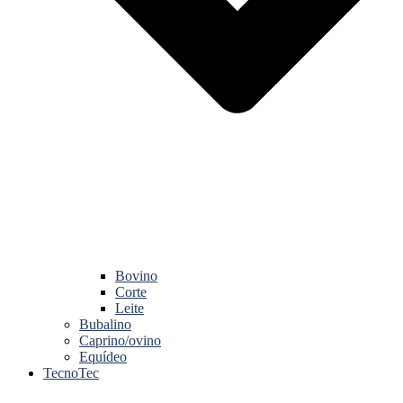
Bovino
Corte
Leite
Bubalino
Caprino/ovino
Equídeo
TecnoTec