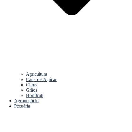
Agricultura
Cana-de-Açúcar
Citrus
Grãos
Hortifruti
Agronegócio
Pecuária