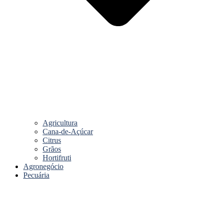
Agricultura
Cana-de-Açúcar
Citrus
Grãos
Hortifruti
Agronegócio
Pecuária