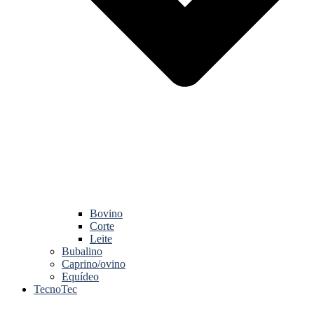
Bovino
Corte
Leite
Bubalino
Caprino/ovino
Equídeo
TecnoTec