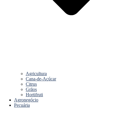
Agricultura
Cana-de-Açúcar
Citrus
Grãos
Hortifruti
Agronegócio
Pecuária