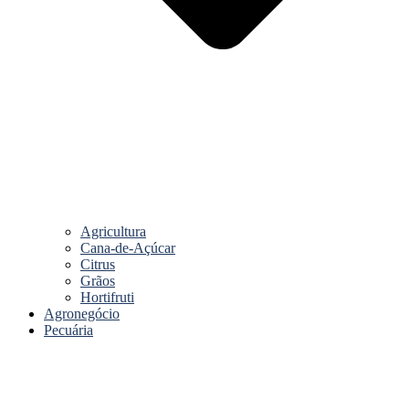
Agricultura
Cana-de-Açúcar
Citrus
Grãos
Hortifruti
Agronegócio
Pecuária