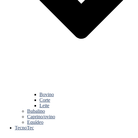
Bovino
Corte
Leite
Bubalino
Caprino/ovino
Equídeo
TecnoTec