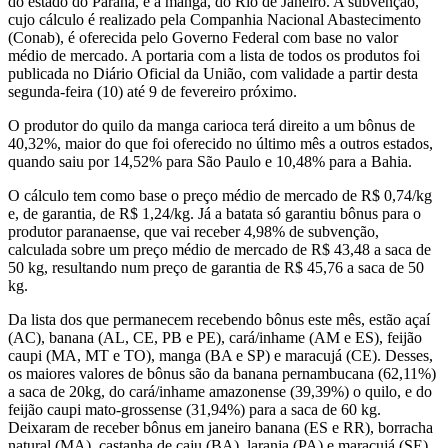
do estado do Paraná, e a manga, do Rio de Janeiro. A subvenção,
cujo cálculo é realizado pela Companhia Nacional Abastecimento
(Conab), é oferecida pelo Governo Federal com base no valor
médio de mercado. A portaria com a lista de todos os produtos foi
publicada no Diário Oficial da União, com validade a partir desta
segunda-feira (10) até 9 de fevereiro próximo.
O produtor do quilo da manga carioca terá direito a um bônus de
40,32%, maior do que foi oferecido no último mês a outros estados,
quando saiu por 14,52% para São Paulo e 10,48% para a Bahia.
O cálculo tem como base o preço médio de mercado de R$ 0,74/kg
e, de garantia, de R$ 1,24/kg. Já a batata só garantiu bônus para o
produtor paranaense, que vai receber 4,98% de subvenção,
calculada sobre um preço médio de mercado de R$ 43,48 a saca de
50 kg, resultando num preço de garantia de R$ 45,76 a saca de 50
kg.
Da lista dos que permanecem recebendo bônus este mês, estão açaí
(AC), banana (AL, CE, PB e PE), cará/inhame (AM e ES), feijão
caupi (MA, MT e TO), manga (BA e SP) e maracujá (CE). Desses,
os maiores valores de bônus são da banana pernambucana (62,11%)
a saca de 20kg, do cará/inhame amazonense (39,39%) o quilo, e do
feijão caupi mato-grossense (31,94%) para a saca de 60 kg.
Deixaram de receber bônus em janeiro banana (ES e RR), borracha
natural (MA), castanha de caju (BA), laranja (PA) e maracujá (SE).