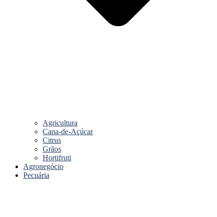
Agricultura
Cana-de-Açúcar
Citrus
Grãos
Hortifruti
Agronegócio
Pecuária