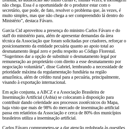
não chega. Essa é a oportunidade de o produtor estar com o
secretário, que pode, de fato, resolver o problema que, às vezes, é
muito simples, mas que não chega a ser compreendido lá dentro do
Ministério”, destaca Fávaro.
Garcia Cid aproveitou a presença do ministro Carlos Fávaro e do
staff do ministério para, além de apresentar demandas da área
técnica da Associação que foram solicitadas por criadores, reforçar o
posicionamento da entidade pecuária quanto ao apoio total ao
desmatamento ilegal zero e pediu respeito ao Código Florestal.
“Sugerimos dar a opção de substituir o desmatamento legal por
remuneração ao proprietário com direito a esse desmatamento por
negociação voluntária”, disse Gabriel, lembrando a necessidade de
prioridade máxima da regulamentação fundiária na região
amazônica, além de crédito rural para a pecuária, principalmente,
visando à exportação internacional.
Em ação conjunta, a ABCZ e a Associação Brasileira de
Inseminação Artificial (Asbia) se colocaram à disposição para
contribuir dando celeridade aos processos zootécnicos do Mapa,
haja visto que mais de 98% do mercado de inseminação artificial
passa em relatórios da Associação e cerca de 80% dos municípios
brasileiros utiliza a inseminação artificial.
​​​​​​​Carlos Fávaro comprometeu-se a dar atenção redobrada às questões