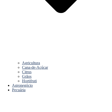
Agricultura
Cana-de-Açúcar
Citrus
Grãos
Hortifruti
Agronegócio
Pecuária