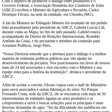
Com o objetivo de promover o diálogo entre produtores e o
Governo Federal, a Associação Brasileira dos Criadores de Zebu
(ABCZ) recebeu o Ministro da Agricultura e Pecuária, Carlos
Henrique Fávaro, na sede da entidade, em Uberaba (MG).
A ida do Ministro ao Triângulo Mineiro foi resultado de um pedido
feito pessoalmente pelo presidente da ABCZ, Gabriel Garcia Cid,
durante visita ao Mapa, no fim do mês passado. Gabriel estava
acompanhado do Diretor de Relações Internacionais, Romildo
Antônio da Costa, e do pecuarista e membro da comissão para
Assuntos Políticos, Jorge Pires.
“Nossa Diretoria entende que a abertura para o diálogo é a melhor
maneira de estimular políticas públicas que vão ajudar no
desenvolvimento da pecuária. Nos posicionamos em favor de nossos
mais de 24 mil associados e esse encontro com o Ministro e sua
equipe entra para a história da instituição”, destaca o presidente da
ABCZ.
Além de aceitar o convite, Fávaro viajou com o staff do Ministério
para ouvir associados e outras lideranças do setor. No Parque
Fernando Costa, sede da ABCZ, ele se encontrou com mais de 50
representantes de entidades ligadas ao setor produtivo e se
comprometeu a ouvir e buscar soluções para as principais e mais
diversas demandas do agro. “Sei da dificuldade das audiências em
Brasília; as audiências são muito curtas e, muitas vezes, a mensagem