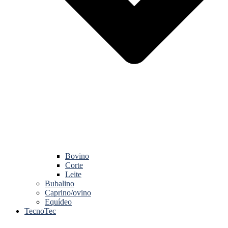
Bovino
Corte
Leite
Bubalino
Caprino/ovino
Equídeo
TecnoTec