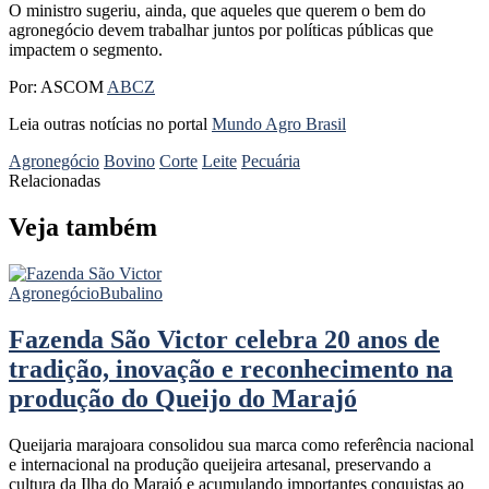
O ministro sugeriu, ainda, que aqueles que querem o bem do
agronegócio devem trabalhar juntos por políticas públicas que
impactem o segmento.
Por: ASCOM
ABCZ
Leia outras notícias no portal
Mundo Agro Brasil
Agronegócio
Bovino
Corte
Leite
Pecuária
Relacionadas
Veja também
Agronegócio
Bubalino
Fazenda São Victor celebra 20 anos de
tradição, inovação e reconhecimento na
produção do Queijo do Marajó
Queijaria marajoara consolidou sua marca como referência nacional
e internacional na produção queijeira artesanal, preservando a
cultura da Ilha do Marajó e acumulando importantes conquistas ao