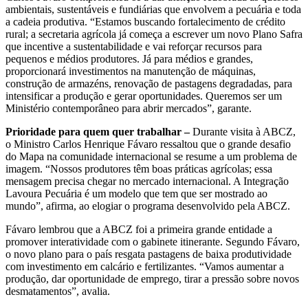
ambientais, sustentáveis e fundiárias que envolvem a pecuária e toda
a cadeia produtiva. “Estamos buscando fortalecimento de crédito
rural; a secretaria agrícola já começa a escrever um novo Plano Safra
que incentive a sustentabilidade e vai reforçar recursos para
pequenos e médios produtores. Já para médios e grandes,
proporcionará investimentos na manutenção de máquinas,
construção de armazéns, renovação de pastagens degradadas, para
intensificar a produção e gerar oportunidades. Queremos ser um
Ministério contemporâneo para abrir mercados”, garante.
​​​​​​​Prioridade para quem quer trabalhar –
Durante visita à ABCZ,
o Ministro Carlos Henrique Fávaro ressaltou que o grande desafio
do Mapa na comunidade internacional se resume a um problema de
imagem. “Nossos produtores têm boas práticas agrícolas; essa
mensagem precisa chegar no mercado internacional. A Integração
Lavoura Pecuária é um modelo que tem que ser mostrado ao
mundo”, afirma, ao elogiar o programa desenvolvido pela ABCZ.
​​​​​​​Fávaro lembrou que a ABCZ foi a primeira grande entidade a
promover interatividade com o gabinete itinerante. Segundo Fávaro,
o novo plano para o país resgata pastagens de baixa produtividade
com investimento em calcário e fertilizantes. “Vamos aumentar a
produção, dar oportunidade de emprego, tirar a pressão sobre novos
desmatamentos”, avalia.