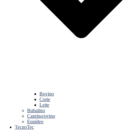
Bovino
Corte
Leite
Bubalino
Caprino/ovino
Equídeo
TecnoTec