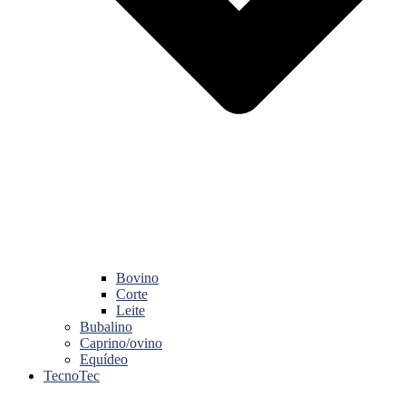
Bovino
Corte
Leite
Bubalino
Caprino/ovino
Equídeo
TecnoTec