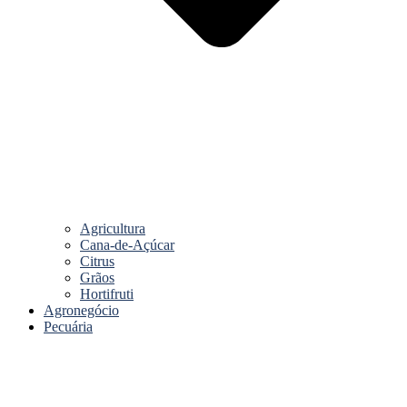
Agricultura
Cana-de-Açúcar
Citrus
Grãos
Hortifruti
Agronegócio
Pecuária