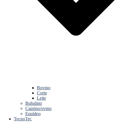
Bovino
Corte
Leite
Bubalino
Caprino/ovino
Equídeo
TecnoTec