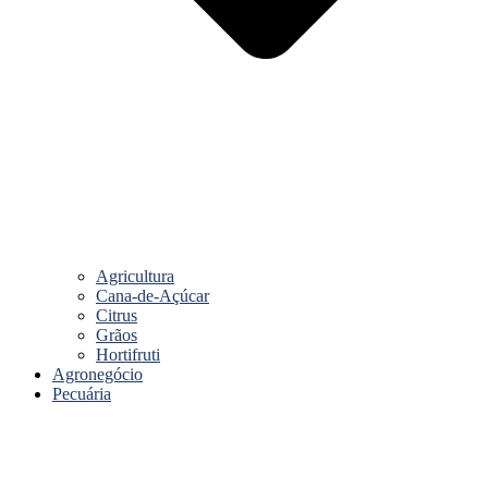
Agricultura
Cana-de-Açúcar
Citrus
Grãos
Hortifruti
Agronegócio
Pecuária