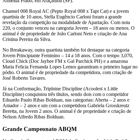
Almeida Prado, em Araçatuba (SP).
Channel 008 Royal AC (Pepto Royal 008 x Tapt Cat) e a jovem
quartista de 10 anos, Stella Eugêncio Carloni foram a grande
revelação da competição na modalidade de Apartação. Com nota
220, o conjunto venceu na categoria Jovem – 18 anos ou menos. O
animal é de propriedade de João Carloni Neto e criação de Ana
Cristina Pereira da Silva.
No Breakaway, outra quartista também foi destaque na categoria
Jovem Principiante Feminino – 14 a 18 anos. Com o tempo 3,070,
Cloud Chick (Doc Jaybee FM x Gal Parchick PH) e a amazona
Maria Felicia Fernanda Lopes Lemos garantiram o primeiro lugar no
pódio. O animal é de propriedade da competidora, com criação de
José Roberto Tavares.
Já na Conformação, Triplnine Discipline (Acoolest x Little
Discipline) conquistou três títulos, sendo dois com o competidor
Eduardo Paulo Ribas Bolduan, nas categorias: Aberta – 2 anos e
Amador – 2 anos e um com a competidora Gabriela Grosskreutz
Beretta, na Jovem 2 anos. O animal é de propriedade e criação de
Nelson Alfredo Ribas Bolduan.
Grande Campeonato ABQM