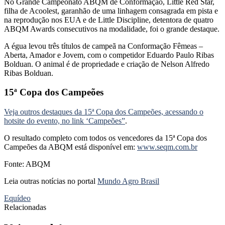
No Grande Campeonato ABQM de Conformação, Little Red Star,
filha de Acoolest, garanhão de uma linhagem consagrada em pista e
na reprodução nos EUA e de Little Discipline, detentora de quatro
ABQM Awards consecutivos na modalidade, foi o grande destaque.
A égua levou três títulos de campeã na Conformação Fêmeas –
Aberta, Amador e Jovem, com o competidor Eduardo Paulo Ribas
Bolduan. O animal é de propriedade e criação de Nelson Alfredo
Ribas Bolduan.
15ª Copa dos Campeões
Veja outros destaques da 15ª Copa dos Campeões, acessando o
hotsite do evento, no link ‘Campeões”
.
O resultado completo com todos os vencedores da 15ª Copa dos
Campeões da ABQM está disponível em:
www.seqm.com.br
Fonte: ABQM
Leia outras notícias no portal
Mundo Agro Brasil
Equídeo
Relacionadas